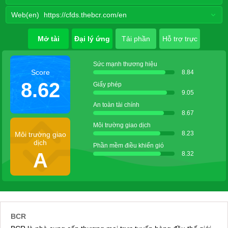
Web(en)
https://cfds.thebcr.com/en
Mở tài
Đại lý ứng
Tải phần
Hỗ trợ trực
khoản
dụng
mềm
tuyến
Sức mạnh thương hiệu
Score
8.84
8.62
Giấy phép
9.05
An toàn tài chính
8.67
Môi trường giao dịch
8.23
Môi trường giao
dịch
Phần mềm điều khiển gió
A
8.32
BCR