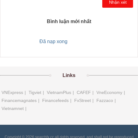
Nhận xét
Bình luận mới nhất
Đã nạp xong
Links
VNExpress
|
Tigviet
|
VietnamPlus
|
CAFEF
|
VneEconomy
|
Financemagnates
|
Financefeeds
|
FxStreet
|
Fazzaco
|
Vietnamnet
|
Copyright © 2026 searchfx.cc all rights reserved, and shall not be reproduced