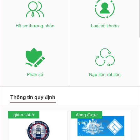
Hồ sơ thương nhân
Loại tài khoản
Phân số
Nạp tiền rút tiền
Thông tin quy định
giám sát ở
đang được
nước ngoài
giám sát