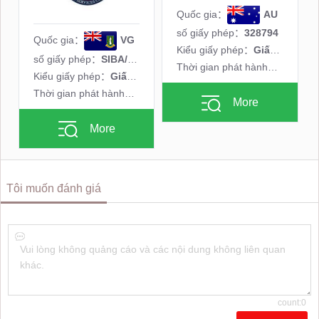
Quốc gia：
AU
số giấy phép：
328794
Quốc gia：
VG
Kiểu giấy phép：
Giấy phép đầy đủ MM
số giấy phép：
SIBA/L/19/1122
Thời gian phát hành：
2008年
Kiểu giấy phép：
Giấy phép Forex bán lẻ
Thời gian phát hành：
--
More
More
Tôi muốn đánh giá
Vui lòng không quảng cáo và các nội dung không liên quan
khác.
count:0