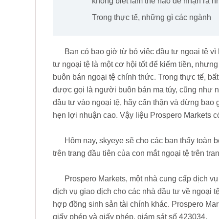
không biết làm thế nào để nhận ra n
Trong thực tế, những gì các ngành
Bạn có bao giờ từ bỏ việc đầu tư ngoại tệ v
tư ngoại tệ là một cơ hội tốt để kiếm tiền, như
buôn bán ngoại tệ chính thức. Trong thực tế, 
được gọi là người buôn bán ma túy, cũng như n
đầu tư vào ngoại tệ, hãy cẩn thận và đừng bao
hẹn lợi nhuận cao. Vậy liệu Prospero Markets 
Hôm nay, skyeye sẽ cho các bạn thấy toàn b
trên trang đầu tiên của con mắt ngoại tệ trên tr
Prospero Markets, một nhà cung cấp dịch vụ 
dịch vụ giao dịch cho các nhà đầu tư về ngoại 
hợp đồng sinh sản tài chính khác. Prospero Mar
giấy phép và giấy phép, giám sát số 423034.