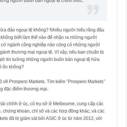
hững người buôn bán ngoại tệ chính thức.
ì lừa đảo ngoại tệ không? Nhiều người hiểu rằng đầu
ng không biết làm thế nào để nhận ra những người
bất cứ ngành công nghiệp nào cũng có những người
gành thương mại ngoại tệ. Vì vậy, nếu bạn chuẩn bị
 giờ tin tưởng những người buôn bán ngoại tệ hứa
có ổn không?
ộ về Prospero Markets. Tìm kiếm "Prospero Markets"
ang đặc điểm thương mại.
tài chính ở úc, có trụ sở ở Melbourne, cung cấp các
tệ, chứng khoán, chỉ số và các hợp đồng khác, và các
kets đã bị giám sát bởi ASIC ở úc từ năm 2012, với