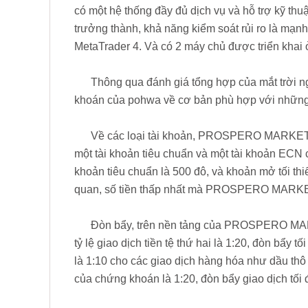
có một hệ thống đầy đủ dịch vụ và hỗ trợ kỹ thu
trưởng thành, khả năng kiểm soát rủi ro là
MetaTrader 4. Và có 2 máy chủ được triển khai 
Thông qua đánh giá tổng hợp của mắt trời ng
khoán của pohwa về cơ bản phù hợp với những g
Về các loại tài khoản, PROSPERO MARKETS c
một tài khoản tiêu chuẩn và một tài khoản ECN 
khoản tiêu chuẩn là 500 đô, và khoản mở tối th
quan, số tiền thấp nhất mà PROSPERO MARKET
Đòn bẩy, trên nền tảng của PROSPERO MARKET
tỷ lệ giao dịch tiền tệ thứ hai là 1:20, đòn bẩy tố
là 1:10 cho các giao dịch hàng hóa như dầu thô v
của chứng khoán là 1:20, đòn bẩy giao dịch tối