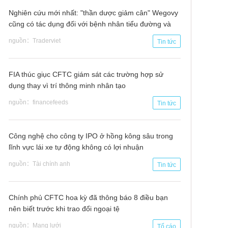
Nghiên cứu mới nhất: "thần dược giảm cân" Wegovy
cũng có tác dụng đối với bệnh nhân tiểu đường và
suy Tim
nguồn：Traderviet
Tin tức
FIA thúc giục CFTC giám sát các trường hợp sử
dụng thay vì trí thông minh nhân tạo
nguồn：financefeeds
Tin tức
Công nghệ cho công ty IPO ở hồng kông sâu trong
lĩnh vực lái xe tự động không có lợi nhuận
nguồn：Tài chính anh
Tin tức
Chính phủ CFTC hoa kỳ đã thông báo 8 điều bạn
nên biết trước khi trao đổi ngoại tệ
nguồn：Mạng lưới
Tố cáo