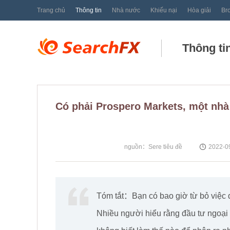
Trang chủ
Thông tin
Nhà nước
Khiếu nại
Hòa giải
Br
Thông ti
Có phải Prospero Markets, một nhà
nguồn：Sere tiêu đề
2022-09
Tóm tắt：Bạn có bao giờ từ bỏ việc đ
Nhiều người hiểu rằng đầu tư ngoại t