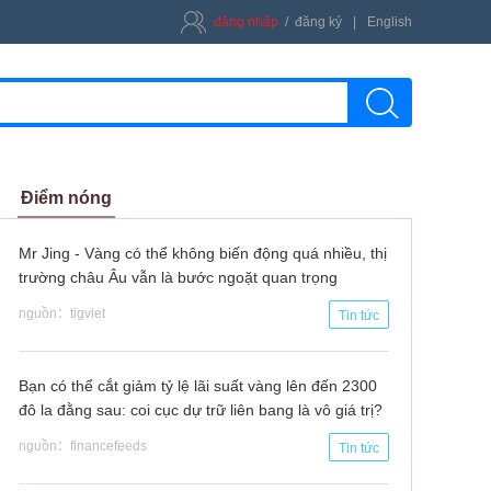
đăng nhập
/
đăng ký
|
English
kiếm
Điểm nóng
Mr Jing - Vàng có thể không biến động quá nhiều, thị
trường châu Âu vẫn là bước ngoặt quan trọng
nguồn：tigviet
Tin tức
Bạn có thể cắt giảm tỷ lệ lãi suất vàng lên đến 2300
đô la đằng sau: coi cục dự trữ liên bang là vô giá trị?
nguồn：financefeeds
Tin tức