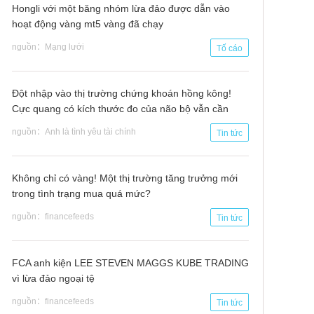
Hongli với một băng nhóm lừa đảo được dẫn vào
hoạt động vàng mt5 vàng đã chạy
nguồn：Mạng lưới
Tố cáo
Đột nhập vào thị trường chứng khoán hồng kông!
Cực quang có kích thước đo của não bộ vẫn cần
"máu"?
nguồn：Anh là tình yêu tài chính
Tin tức
Không chỉ có vàng! Một thị trường tăng trưởng mới
trong tình trạng mua quá mức?
nguồn：financefeeds
Tin tức
FCA anh kiện LEE STEVEN MAGGS KUBE TRADING
vì lừa đảo ngoại tệ
nguồn：financefeeds
Tin tức