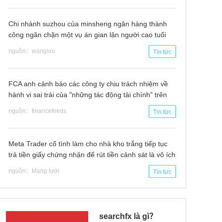
Chi nhánh suzhou của minsheng ngân hàng thành
công ngăn chặn một vụ án gian lận người cao tuổi
thanh toán "mua nhà"
nguồn：wangluo
Tin tức
FCA anh cảnh báo các công ty chịu trách nhiệm về
hành vi sai trái của "những tác động tài chính" trên
mạng xã hội
nguồn：financefeeds
Tin tức
Meta Trader cố tình làm cho nhà kho trắng tiếp tục
trả tiền giấy chứng nhận để rút tiền cảnh sát là vô ích
nguồn：Mạng lưới
Tin tức
searchfx là gì？