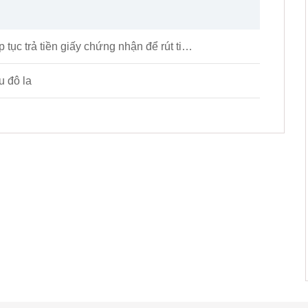
Meta Trader cố tình làm cho nhà kho trắng tiếp tục trả tiền giấy chứng nhận để rút tiền cảnh sát là vô ích
u đô la