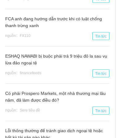
FCA anh đang hướng dẫn trước khi có luật chống
thanh trừng xanh
nguồn：FX110
Tin tức
ESHAQ NAWABI bị buộc phải trả 9 triệu đô la sau vụ
lừa đảo ngoại tệ
nguồn：financefeeds
Tin tức
Có phải Prospero Markets, một nhà thương mại lâu
năm, đã làm được điều đó?
nguồn：Sere tiêu đề
Tin tức
Lỗi thông thường để tránh giao dịch ngoại tệ hoặc
bất kỳ tài sản nào khác