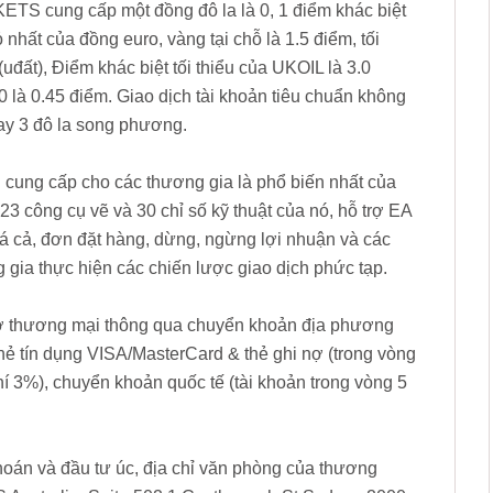
S cung cấp một đồng đô la là 0, 1 điểm khác biệt
 nhất của đồng euro, vàng tại chỗ là 1.5 điểm, tối
(uđất), Điểm khác biệt tối thiểu của UKOIL là 3.0
0 là 0.45 điểm. Giao dịch tài khoản tiêu chuẩn không
ay 3 đô la song phương.
ng cấp cho các thương gia là phổ biến nhất của
3 công cụ vẽ và 30 chỉ số kỹ thuật của nó, hỗ trợ EA
iá cả, đơn đặt hàng, dừng, ngừng lợi nhuận và các
 gia thực hiện các chiến lược giao dịch phức tạp.
 thương mại thông qua chuyển khoản địa phương
thẻ tín dụng VISA/MasterCard & thẻ ghi nợ (trong vòng
phí 3%), chuyển khoản quốc tế (tài khoản trong vòng 5
hoán và đầu tư úc, địa chỉ văn phòng của thương