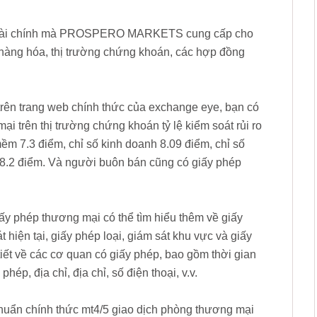
dịch tài chính mà PROSPERO MARKETS cung cấp cho
 hàng hóa, thị trường chứng khoán, các hợp đồng
 trên trang web chính thức của exchange eye, bạn có
rên thị trường chứng khoán tỷ lệ kiểm soát rủi ro
mềm 7.3 điểm, chỉ số kinh doanh 8.09 điểm, chỉ số
 8.2 điểm. Và người buôn bán cũng có giấy phép
giấy phép thương mại có thể tìm hiểu thêm về giấy
 hiện tại, giấy phép loại, giám sát khu vực và giấy
tiết về các cơ quan có giấy phép, bao gồm thời gian
hép, địa chỉ, địa chỉ, số điện thoại, v.v.
chuẩn chính thức mt4/5 giao dịch phòng thương mại