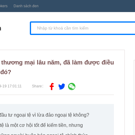
okers
Danh sách đen
n
 thương mại lâu năm, đã làm được điều
đó?
-19 17:01:11
Share：
ầu tư ngoại tệ vì lừa đảo ngoại tệ không?
ệ là một cơ hội tốt để kiếm tiền, nhưng