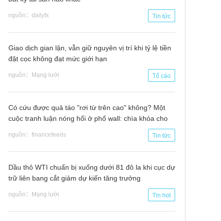
nguồn：dailyfx
Tin tức
Giao dịch gian lận, vẫn giữ nguyên vị trí khi tỷ lệ tiền
đặt cọc không đạt mức giới hạn
nguồn：Mạng lưới
Tố cáo
Có cứu được quả táo "rơi từ trên cao" không? Một
cuộc tranh luận nóng hổi ở phố wall: chìa khóa cho
tương lai là ở đây …
nguồn：financefeeds
Tin tức
Dầu thô WTI chuẩn bị xuống dưới 81 đô la khi cục dự
trữ liên bang cắt giảm dự kiến tăng trưởng
nguồn：Mạng lưới
Tin hot