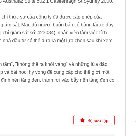
stralia: Suite 502 1 Castlereagh St Sydney 2000.
a chỉ thực sự của công ty đã được cấp phép của
ám sát. Mặc dù người buôn bán có bằng lái xe đầy
chỉ giám sát số: 423034), nhân viên làm việc tích
 các nhà đầu tư có thể đưa ra một lựa chọn sau khi xem
 tấm", "không thể ra khỏi vàng" và những lừa đảo
ợp và bài học, hy vọng để cung cấp cho thế giới một
 định nền tảng đen, tránh rơi vào bẫy nền tảng đen có
Bộ sưu tập