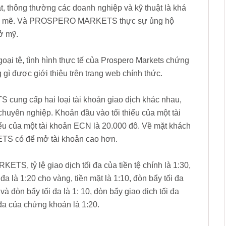
ật, thông thường các doanh nghiệp và kỹ thuật là khá
 mạnh mẽ. Và PROSPERO MARKETS thực sự ủng hộ
ở mỹ.
oại tệ, tình hình thực tế của Prospero Markets chứng
ì được giới thiệu trên trang web chính thức.
ung cấp hai loại tài khoản giao dịch khác nhau,
chuyên nghiệp. Khoản đầu vào tối thiểu của một tài
iểu của một tài khoản ECN là 20.000 đô. Về mặt khách
S có để mở tài khoản cao hơn.
S, tỷ lệ giao dịch tối đa của tiền tệ chính là 1:30,
i đa là 1:20 cho vàng, tiền mặt là 1:10, đòn bẩy tối đa
à đòn bẩy tối đa là 1: 10, đòn bẩy giao dịch tối đa
 đa của chứng khoán là 1:20.