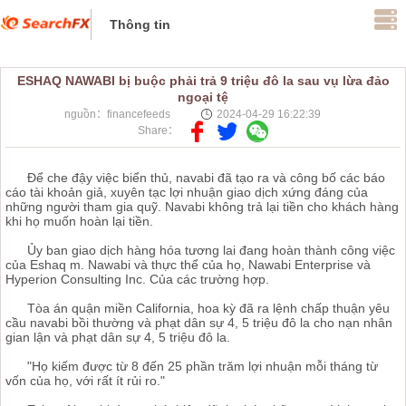
Thông tin
ESHAQ NAWABI bị buộc phải trả 9 triệu đô la sau vụ lừa đảo
ngoại tệ
nguồn：financefeeds
2024-04-29 16:22:39
Share：
Để che đậy việc biển thủ, navabi đã tạo ra và công bố các báo
cáo tài khoản giả, xuyên tạc lợi nhuận giao dịch xứng đáng của
những người tham gia quỹ. Navabi không trả lại tiền cho khách hàng
khi họ muốn hoàn lại tiền.
Ủy ban giao dịch hàng hóa tương lai đang hoàn thành công việc
của Eshaq m. Nawabi và thực thể của họ, Nawabi Enterprise và
Hyperion Consulting Inc. Của các trường hợp.
Tòa án quận miền California, hoa kỳ đã ra lệnh chấp thuận yêu
cầu navabi bồi thường và phạt dân sự 4, 5 triệu đô la cho nạn nhân
gian lận và phạt dân sự 4, 5 triệu đô la.
"Họ kiếm được từ 8 đến 25 phần trăm lợi nhuận mỗi tháng từ
vốn của họ, với rất ít rủi ro."