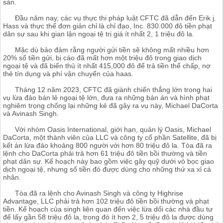
sản.
Đầu năm nay, các vụ thực thi pháp luật CFTC đã dẫn đến Erik j.
Hass và thực thể đơn giản chỉ là chỉ đạo, Inc. 830.000 đô tiền phạt
dân sự sau khi gian lận ngoại tệ trị giá ít nhất 2, 1 triệu đô la.
Mặc dù bảo đảm rằng người gửi tiền sẽ không mất nhiều hơn
20% số tiền gửi, bị cáo đã mất hơn một triệu đô trong giao dịch
ngoại tệ và đã biển thủ ít nhất 415,000 đô để trả tiền thế chấp, nợ
thẻ tín dụng và phí vận chuyển của haas.
Tháng 12 năm 2023, CFTC đã giành chiến thắng lớn trong hai
vụ lừa đảo bán lẻ ngoại tệ lớn, đưa ra những bản án và hình phạt
nghiêm trọng chống lại những kẻ đã gây ra vụ này, Michael DaCorta
và Avinash Singh.
Với nhóm Oasis International, giới hạn, quản lý Oasis, Michael
DaCorta, một thành viên của LLC và công ty cổ phần Satellite, đã bị
kết án lừa đảo khoảng 800 người với hơn 80 triệu đô la. Tòa đã ra
lệnh cho DaCorta phải trả hơn 61 triệu đô tiền bồi thường và tiền
phạt dân sự. Kế hoạch này bao gồm việc gây quỹ dưới vỏ bọc giao
dịch ngoại tệ, nhưng số tiền đó được dùng cho những thứ xa xỉ cá
nhân.
Tòa đã ra lệnh cho Avinash Singh và công ty Highrise
Advantage, LLC phải trả hơn 102 triệu đô tiền bồi thường và phạt
tiền. Kế hoạch của singh liên quan đến việc lừa dối các nhà đầu tư
để lấy gần 58 triệu đô la, trong đó ít hơn 2, 5 triệu đô la được dùng