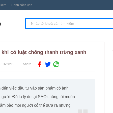
okers
Danh sách đen
n
khi có luật chống thanh trừng xanh
9 16:58:19
Share：
 đến việc đầu tư vào sản phẩm có ảnh
 người. Đó là lý do tại SAO chúng tôi muốn
 đảm bảo mọi người có thể đưa ra những