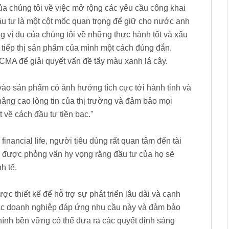
của chúng tôi về việc mở rộng các yêu cầu công khai
ầu tư là một cột mốc quan trọng để giữ cho nước anh
 ví dụ của chúng tôi về những thực hành tốt và xấu
 tiếp thị sản phẩm của mình một cách đúng đắn.
 CMA để giải quyết vấn đề tẩy màu xanh lá cây.
vào sản phẩm có ảnh hưởng tích cực tới hành tinh và
nâng cao lòng tin của thị trường và đảm bảo mọi
 về cách đầu tư tiền bạc."
inancial life, người tiêu dùng rất quan tâm đến tài
h được phỏng vấn hy vọng rằng đầu tư của họ sẽ
h tế.
 thiết kế để hỗ trợ sự phát triển lâu dài và cạnh
ác doanh nghiệp đáp ứng nhu cầu này và đảm bảo
hính bền vững có thể đưa ra các quyết định sáng