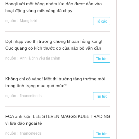
Hongli với một băng nhóm lừa đảo được dẫn vào
hoạt động vàng mt5 vàng đã chạy
nguồn：Mạng lưới
Tố cáo
Đột nhập vào thị trường chứng khoán hồng kông!
Cực quang có kích thước đo của não bộ vẫn cần
"máu"?
nguồn：Anh là tình yêu tài chính
Tin tức
Không chỉ có vàng! Một thị trường tăng trưởng mới
trong tình trạng mua quá mức?
nguồn：financefeeds
Tin tức
FCA anh kiện LEE STEVEN MAGGS KUBE TRADING
vì lừa đảo ngoại tệ
nguồn：financefeeds
Tin tức