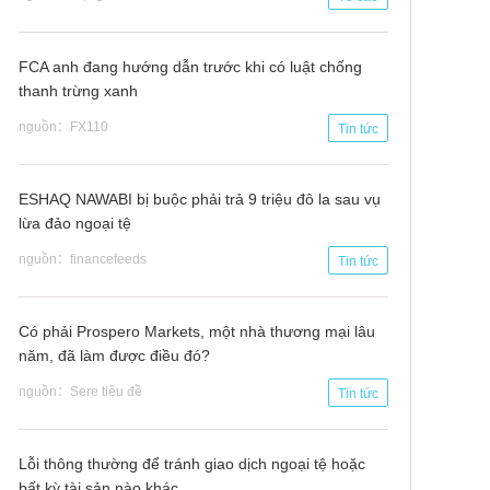
FCA anh đang hướng dẫn trước khi có luật chống
thanh trừng xanh
nguồn：FX110
Tin tức
ESHAQ NAWABI bị buộc phải trả 9 triệu đô la sau vụ
lừa đảo ngoại tệ
nguồn：financefeeds
Tin tức
Có phải Prospero Markets, một nhà thương mại lâu
năm, đã làm được điều đó?
nguồn：Sere tiêu đề
Tin tức
Lỗi thông thường để tránh giao dịch ngoại tệ hoặc
bất kỳ tài sản nào khác