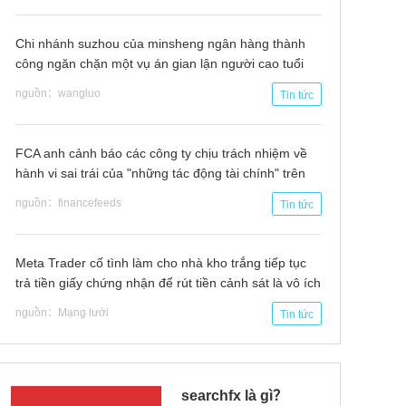
Chi nhánh suzhou của minsheng ngân hàng thành
công ngăn chặn một vụ án gian lận người cao tuổi
thanh toán "mua nhà"
nguồn：wangluo
Tin tức
FCA anh cảnh báo các công ty chịu trách nhiệm về
hành vi sai trái của "những tác động tài chính" trên
mạng xã hội
nguồn：financefeeds
Tin tức
Meta Trader cố tình làm cho nhà kho trắng tiếp tục
trả tiền giấy chứng nhận để rút tiền cảnh sát là vô ích
nguồn：Mạng lưới
Tin tức
searchfx là gì？