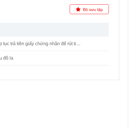
Bộ sưu tập
Meta Trader cố tình làm cho nhà kho trắng tiếp tục trả tiền giấy chứng nhận để rút tiền cảnh sát là vô ích
u đô la