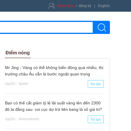
đăng nhập
/
đăng ký
|
English
kiếm
Điểm nóng
Mr Jing - Vàng có thể không biến động quá nhiều, thị
trường châu Âu vẫn là bước ngoặt quan trọng
nguồn：tigviet
Tin tức
Bạn có thể cắt giảm tỷ lệ lãi suất vàng lên đến 2300
đô la đằng sau: coi cục dự trữ liên bang là vô giá trị?
nguồn：financefeeds
Tin tức