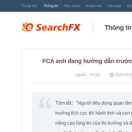
Trang chủ
Thông tin
Nhà nước
Khiếu nại
Hòa giải
Br
Thông ti
FCA anh đang hướng dẫn trước 
nguồn：FX110
2024-04-2
Tóm tắt："Người tiêu dùng quan tâm
hưởng tích cực tới hành tinh và con
nâng cao lòng tin của thị trường và