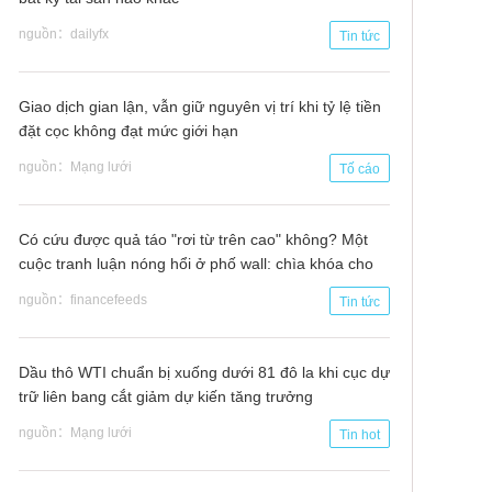
nguồn：dailyfx
Tin tức
Giao dịch gian lận, vẫn giữ nguyên vị trí khi tỷ lệ tiền
đặt cọc không đạt mức giới hạn
nguồn：Mạng lưới
Tố cáo
Có cứu được quả táo "rơi từ trên cao" không? Một
cuộc tranh luận nóng hổi ở phố wall: chìa khóa cho
tương lai là ở đây …
nguồn：financefeeds
Tin tức
Dầu thô WTI chuẩn bị xuống dưới 81 đô la khi cục dự
trữ liên bang cắt giảm dự kiến tăng trưởng
nguồn：Mạng lưới
Tin hot