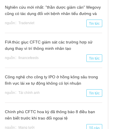
Nghiên cứu mới nhất: "thần dược giảm cân" Wegovy
cũng có tác dụng đối với bệnh nhân tiểu đường và
suy Tim
nguồn：Traderviet
Tin tức
FIA thúc giục CFTC giám sát các trường hợp sử
dụng thay vì trí thông minh nhân tạo
nguồn：financefeeds
Tin tức
Công nghệ cho công ty IPO ở hồng kông sâu trong
lĩnh vực lái xe tự động không có lợi nhuận
nguồn：Tài chính anh
Tin tức
Chính phủ CFTC hoa kỳ đã thông báo 8 điều bạn
nên biết trước khi trao đổi ngoại tệ
nguồn：Mạng lưới
Tố cáo